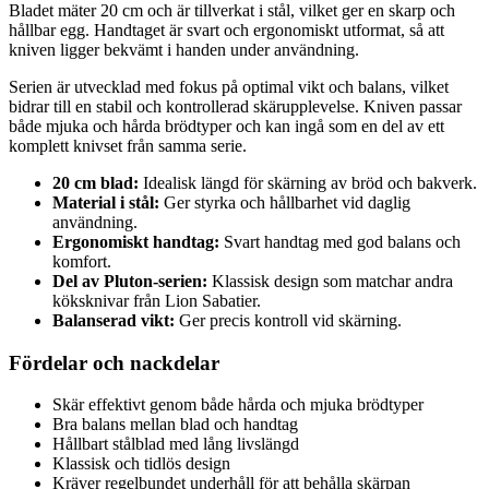
Bladet mäter 20 cm och är tillverkat i stål, vilket ger en skarp och
hållbar egg. Handtaget är svart och ergonomiskt utformat, så att
kniven ligger bekvämt i handen under användning.
Serien är utvecklad med fokus på optimal vikt och balans, vilket
bidrar till en stabil och kontrollerad skärupplevelse. Kniven passar
både mjuka och hårda brödtyper och kan ingå som en del av ett
komplett knivset från samma serie.
20 cm blad:
Idealisk längd för skärning av bröd och bakverk.
Material i stål:
Ger styrka och hållbarhet vid daglig
användning.
Ergonomiskt handtag:
Svart handtag med god balans och
komfort.
Del av Pluton-serien:
Klassisk design som matchar andra
köksknivar från Lion Sabatier.
Balanserad vikt:
Ger precis kontroll vid skärning.
Fördelar och nackdelar
Skär effektivt genom både hårda och mjuka brödtyper
Bra balans mellan blad och handtag
Hållbart stålblad med lång livslängd
Klassisk och tidlös design
Kräver regelbundet underhåll för att behålla skärpan