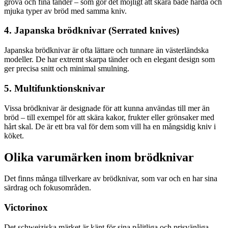
grova och fina tänder – som gör det möjligt att skära både hårda och
mjuka typer av bröd med samma kniv.
4. Japanska brödknivar (Serrated knives)
Japanska brödknivar är ofta lättare och tunnare än västerländska
modeller. De har extremt skarpa tänder och en elegant design som
ger precisa snitt och minimal smulning.
5. Multifunktionsknivar
Vissa brödknivar är designade för att kunna användas till mer än
bröd – till exempel för att skära kakor, frukter eller grönsaker med
hårt skal. De är ett bra val för dem som vill ha en mångsidig kniv i
köket.
Olika varumärken inom brödknivar
Det finns många tillverkare av brödknivar, som var och en har sina
särdrag och fokusområden.
Victorinox
Det schweiziska märket är känt för sina pålitliga och prisvänliga