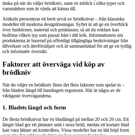
tänka på när du väljer brödkniv, samt en inblick i olika typer och
varumärken som är värda att känna till.
Artikeln presenterar ett brett urval av brödknivar – från klassiska
modeller till moderna designlösningar. Syftet är att ge en överblick
över funktioner, material och prisklasser, så att du enklare kan
bedöma vilken typ som passar bäst i ditt kök. Informationen om
produkterna är baserad på offentligt tillgängliga beskrivningar från
tillverkare och återförsäljare och är sammanfattad för att ge en tydlig
och informativ översikt.
Faktorer att överväga vid köp av
brödkniv
När du väljer en brödkniv finns det flera faktorer som spelar in –
från bladets längd till handtagets ergonomi. Här är några av de
viktigaste övervägandena.
1. Bladets längd och form
De flesta brödknivar har en bladlängd på mellan 20 och 26 cm. Ett
längre blad ger ett jämnare snitt i stora bröd, medan ett kortare blad
kan vara lättare att kontrollera. Vissa modeller har en lätt böjd form