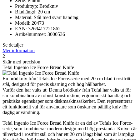
Serie: Pluton
Produkttyp: Brödkniv
Bladlängd: 20 cm
Material: Stål med svart handtag
Modell: 20473
EAN: 3269417721862
Artikelnummer: 3000536
Se detaljer
Mer information
2
Skär med precision
Tefal Ingenio Ice Force Bread Knife
En brödkniv från Tefals Ice Force-serie med 20 cm blad i rostfritt
stål, designad för precis skärning och hög hållbarhet.
Varför den har valts ut: Denna brödkniv från Tefal har valts ut för
sin kombination av robust konstruktion, ergonomiskt handtag och
praktiska egenskaper som diskmaskinssäkerhet. Den representerar
ett funktionellt val för användare som önskar en pålitlig kniv för
daglig användning.
Tefal Ingenio Ice Force Bread Knife är en del av Tefals Ice Force-
serie, som kombinerar modern design med hög prestanda. Kniven är
tillverkad i rostfritt stål och har ett 20 cm långt blad som är lämpligt
för att skära bröd med krispig skorpa och mjuk smula utan att pressa