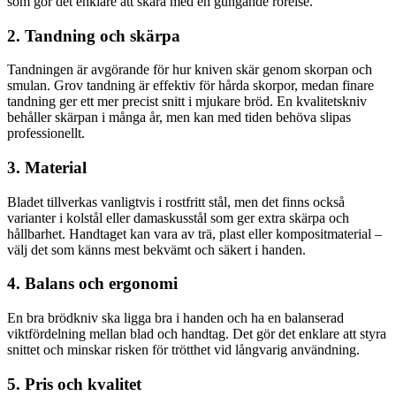
som gör det enklare att skära med en gungande rörelse.
2. Tandning och skärpa
Tandningen är avgörande för hur kniven skär genom skorpan och
smulan. Grov tandning är effektiv för hårda skorpor, medan finare
tandning ger ett mer precist snitt i mjukare bröd. En kvalitetskniv
behåller skärpan i många år, men kan med tiden behöva slipas
professionellt.
3. Material
Bladet tillverkas vanligtvis i rostfritt stål, men det finns också
varianter i kolstål eller damaskusstål som ger extra skärpa och
hållbarhet. Handtaget kan vara av trä, plast eller kompositmaterial –
välj det som känns mest bekvämt och säkert i handen.
4. Balans och ergonomi
En bra brödkniv ska ligga bra i handen och ha en balanserad
viktfördelning mellan blad och handtag. Det gör det enklare att styra
snittet och minskar risken för trötthet vid långvarig användning.
5. Pris och kvalitet