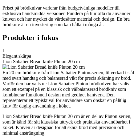
Priset på brödknivar varierar från budgetvänliga modeller till
exklusiva handsmidda versioner. Fundera på hur ofta du använder
kniven och hur mycket du värdesätter material och design. En bra
brödkniv är en investering som kan hålla i många år.
Produkter i fokus
1
Elegant skärpa
Lion Sabatier Bread knife Pluton 20 cm
En 20 cm brödkniv från Lion Sabatier Pluton-serien, tillverkad i stål
med svart handtag och balanserad vikt för precis skärning av bröd.
Varför den har valts ut: Lion Sabatier Pluton brödkniven har valts
som ett exempel på en klassisk och välbalanserad brödkniv som
kombinerar funktionell design med gediget hantverk. Den
representerar ett typiskt val för användare som önskar en pålitlig
kniv för daglig användning i köket.
Lion Sabatier Bread knife Pluton 20 cm är en del av Pluton-serien,
som är känd för sitt klassiska uttryck och praktiska användbarhet i
köket. Kniven är designad för att skära bröd med precision och
minimal ansträngning.