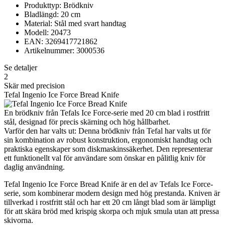
Produkttyp: Brödkniv
Bladlängd: 20 cm
Material: Stål med svart handtag
Modell: 20473
EAN: 3269417721862
Artikelnummer: 3000536
Se detaljer
2
Skär med precision
Tefal Ingenio Ice Force Bread Knife
En brödkniv från Tefals Ice Force-serie med 20 cm blad i rostfritt
stål, designad för precis skärning och hög hållbarhet.
Varför den har valts ut: Denna brödkniv från Tefal har valts ut för
sin kombination av robust konstruktion, ergonomiskt handtag och
praktiska egenskaper som diskmaskinssäkerhet. Den representerar
ett funktionellt val för användare som önskar en pålitlig kniv för
daglig användning.
Tefal Ingenio Ice Force Bread Knife är en del av Tefals Ice Force-
serie, som kombinerar modern design med hög prestanda. Kniven är
tillverkad i rostfritt stål och har ett 20 cm långt blad som är lämpligt
för att skära bröd med krispig skorpa och mjuk smula utan att pressa
skivorna.