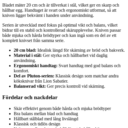
Bladet mäter 20 cm och är tillverkat i stål, vilket ger en skarp och
hållbar egg. Handtaget är svart och ergonomiskt utformat, så att
kniven ligger bekvämt i handen under användning.
Serien är utvecklad med fokus på optimal vikt och balans, vilket
bidrar till en stabil och kontrollerad skärupplevelse. Kniven passar
både mjuka och hårda brödtyper och kan ingå som en del av ett
komplett knivset från samma serie.
20 cm blad:
Idealisk längd för skärning av bröd och bakverk.
Material i stål:
Ger styrka och hållbarhet vid daglig
användning.
Ergonomiskt handtag:
Svart handtag med god balans och
komfort.
Del av Pluton-serien:
Klassisk design som matchar andra
köksknivar från Lion Sabatier.
Balanserad vikt:
Ger precis kontroll vid skärning.
Fördelar och nackdelar
Skär effektivt genom både hårda och mjuka brödtyper
Bra balans mellan blad och handtag
Hållbart stålblad med lång livslängd
Klassisk och tidlös design