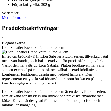
Förpackningshöjd: 31 mm
Förpackningsvikt: 302 g
Se detaljer
Mer information
Produktbeskrivningar
1
Elegant skärpa
Lion Sabatier Bread knife Pluton 20 cm
En 20 cm brödkniv från Lion Sabatier Pluton-serien, tillverkad i stål
med svart handtag och balanserad vikt för precis skärning av bröd.
Varför den har valts ut: Lion Sabatier Pluton brödkniven har valts
som ett exempel på en klassisk och välbalanserad brödkniv som
kombinerar funktionell design med gediget hantverk. Den
representerar ett typiskt val för användare som önskar en pålitlig
kniv för daglig användning i köket.
Lion Sabatier Bread knife Pluton 20 cm är en del av Pluton-serien,
som är känd för sitt klassiska uttryck och praktiska användbarhet i
köket. Kniven är designad för att skära bröd med precision och
minimal ansträngning.