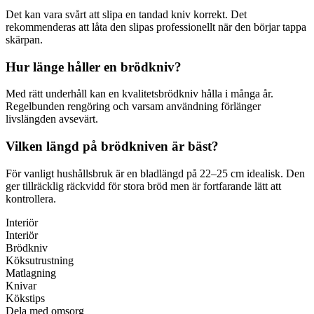
Det kan vara svårt att slipa en tandad kniv korrekt. Det
rekommenderas att låta den slipas professionellt när den börjar tappa
skärpan.
Hur länge håller en brödkniv?
Med rätt underhåll kan en kvalitetsbrödkniv hålla i många år.
Regelbunden rengöring och varsam användning förlänger
livslängden avsevärt.
Vilken längd på brödkniven är bäst?
För vanligt hushållsbruk är en bladlängd på 22–25 cm idealisk. Den
ger tillräcklig räckvidd för stora bröd men är fortfarande lätt att
kontrollera.
Interiör
Interiör
Brödkniv
Köksutrustning
Matlagning
Knivar
Kökstips
Dela med omsorg