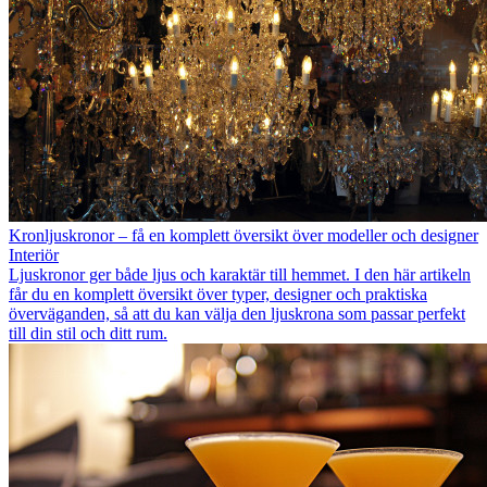
Kronljuskronor – få en komplett översikt över modeller och designer
Interiör
Ljuskronor ger både ljus och karaktär till hemmet. I den här artikeln
får du en komplett översikt över typer, designer och praktiska
överväganden, så att du kan välja den ljuskrona som passar perfekt
till din stil och ditt rum.