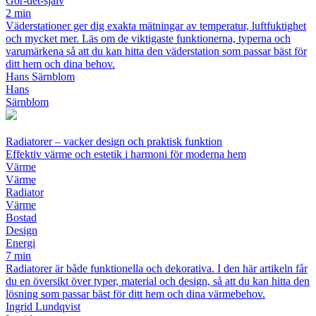
Gör-det-själv
2 min
Väderstationer ger dig exakta mätningar av temperatur, luftfuktighet
och mycket mer. Läs om de viktigaste funktionerna, typerna och
varumärkena så att du kan hitta den väderstation som passar bäst för
ditt hem och dina behov.
Hans Särnblom
Hans
Särnblom
Radiatorer – vacker design och praktisk funktion
Effektiv värme och estetik i harmoni för moderna hem
Värme
Värme
Radiator
Värme
Bostad
Design
Energi
7 min
Radiatorer är både funktionella och dekorativa. I den här artikeln får
du en översikt över typer, material och design, så att du kan hitta den
lösning som passar bäst för ditt hem och dina värmebehov.
Ingrid Lundqvist