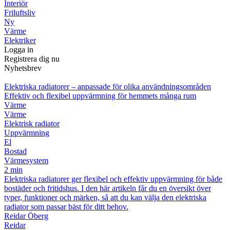
Interiör
Friluftsliv
Ny
Värme
Elektriker
Logga in
Registrera dig nu
Nyhetsbrev
Elektriska radiatorer – anpassade för olika användningsområden
Effektiv och flexibel uppvärmning för hemmets många rum
Värme
Värme
Elektrisk radiator
Uppvärmning
El
Bostad
Värmesystem
2 min
Elektriska radiatorer ger flexibel och effektiv uppvärmning för både
bostäder och fritidshus. I den här artikeln får du en översikt över
typer, funktioner och märken, så att du kan välja den elektriska
radiator som passar bäst för ditt behov.
Reidar Öberg
Reidar