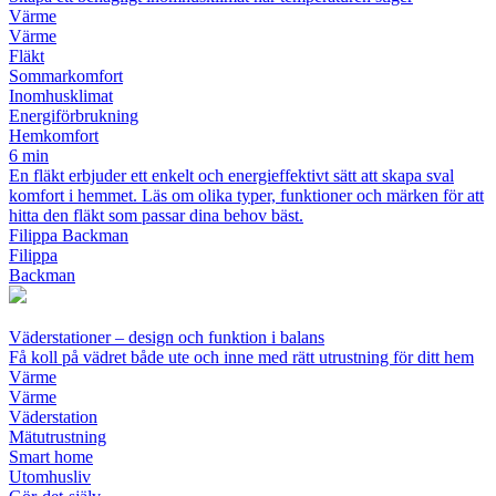
Värme
Värme
Fläkt
Sommarkomfort
Inomhusklimat
Energiförbrukning
Hemkomfort
6 min
En fläkt erbjuder ett enkelt och energieffektivt sätt att skapa sval
komfort i hemmet. Läs om olika typer, funktioner och märken för att
hitta den fläkt som passar dina behov bäst.
Filippa Backman
Filippa
Backman
Väderstationer – design och funktion i balans
Få koll på vädret både ute och inne med rätt utrustning för ditt hem
Värme
Värme
Väderstation
Mätutrustning
Smart home
Utomhusliv