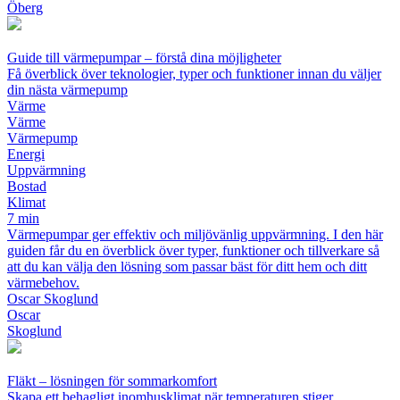
Öberg
Guide till värmepumpar – förstå dina möjligheter
Få överblick över teknologier, typer och funktioner innan du väljer
din nästa värmepump
Värme
Värme
Värmepump
Energi
Uppvärmning
Bostad
Klimat
7 min
Värmepumpar ger effektiv och miljövänlig uppvärmning. I den här
guiden får du en överblick över typer, funktioner och tillverkare så
att du kan välja den lösning som passar bäst för ditt hem och ditt
värmebehov.
Oscar Skoglund
Oscar
Skoglund
Fläkt – lösningen för sommarkomfort
Skapa ett behagligt inomhusklimat när temperaturen stiger