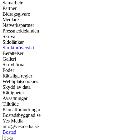
Samarbete
Partner
Bidragsgivare
Medlare
Nätverkspartner
Pressmeddelanden
Skriva
Sidolänkar
Strukturöversikt
Berättelser
Galleri
Skrivhörna
Foder
Rättsliga regler
Webbplatscookies
Skydd av data
Rättigheter
Avsättningar
Tillträde
Klimatförändringar
Bostadsbyggnad.se
Yes Media
info@yesmedia.se
Bostad