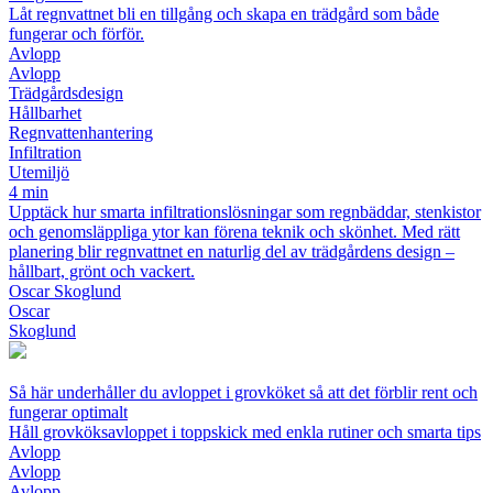
Låt regnvattnet bli en tillgång och skapa en trädgård som både
fungerar och förför.
Avlopp
Avlopp
Trädgårdsdesign
Hållbarhet
Regnvattenhantering
Infiltration
Utemiljö
4 min
Upptäck hur smarta infiltrationslösningar som regnbäddar, stenkistor
och genomsläppliga ytor kan förena teknik och skönhet. Med rätt
planering blir regnvattnet en naturlig del av trädgårdens design –
hållbart, grönt och vackert.
Oscar Skoglund
Oscar
Skoglund
Så här underhåller du avloppet i grovköket så att det förblir rent och
fungerar optimalt
Håll grovköksavloppet i toppskick med enkla rutiner och smarta tips
Avlopp
Avlopp
Avlopp