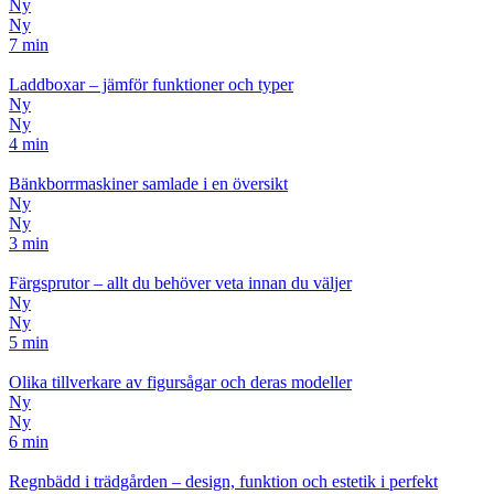
Ny
Ny
7 min
Laddboxar – jämför funktioner och typer
Ny
Ny
4 min
Bänkborrmaskiner samlade i en översikt
Ny
Ny
3 min
Färgsprutor – allt du behöver veta innan du väljer
Ny
Ny
5 min
Olika tillverkare av figursågar och deras modeller
Ny
Ny
6 min
Regnbädd i trädgården – design, funktion och estetik i perfekt