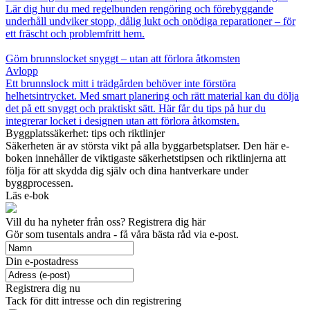
Lär dig hur du med regelbunden rengöring och förebyggande
underhåll undviker stopp, dålig lukt och onödiga reparationer – för
ett fräscht och problemfritt hem.
Göm brunnslocket snyggt – utan att förlora åtkomsten
Avlopp
Ett brunnslock mitt i trädgården behöver inte förstöra
helhetsintrycket. Med smart planering och rätt material kan du dölja
det på ett snyggt och praktiskt sätt. Här får du tips på hur du
integrerar locket i designen utan att förlora åtkomsten.
Byggplatssäkerhet: tips och riktlinjer
Säkerheten är av största vikt på alla byggarbetsplatser. Den här e-
boken innehåller de viktigaste säkerhetstipsen och riktlinjerna att
följa för att skydda dig själv och dina hantverkare under
byggprocessen.
Läs e-bok
Vill du ha nyheter från oss? Registrera dig här
Gör som tusentals andra - få våra bästa råd via e-post.
Din e-postadress
Registrera dig nu
Tack för ditt intresse och din registrering