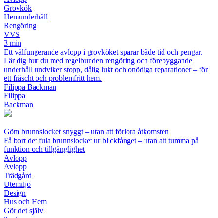
Grovkök
Hemunderhåll
Rengöring
VVS
3 min
Ett välfungerande avlopp i grovköket sparar både tid och pengar.
Lär dig hur du med regelbunden rengöring och förebyggande
underhåll undviker stopp, dålig lukt och onödiga reparationer – för
ett fräscht och problemfritt hem.
Filippa Backman
Filippa
Backman
Göm brunnslocket snyggt – utan att förlora åtkomsten
Få bort det fula brunnslocket ur blickfånget – utan att tumma på
funktion och tillgänglighet
Avlopp
Avlopp
Trädgård
Utemiljö
Design
Hus och Hem
Gör det själv