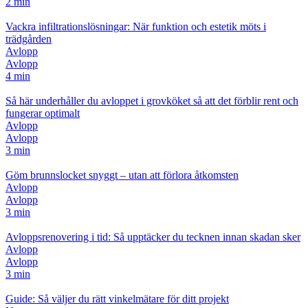
2 min
Vackra infiltrationslösningar: När funktion och estetik möts i
trädgården
Avlopp
Avlopp
4 min
Så här underhåller du avloppet i grovköket så att det förblir rent och
fungerar optimalt
Avlopp
Avlopp
3 min
Göm brunnslocket snyggt – utan att förlora åtkomsten
Avlopp
Avlopp
3 min
Avloppsrenovering i tid: Så upptäcker du tecknen innan skadan sker
Avlopp
Avlopp
3 min
Guide: Så väljer du rätt vinkelmätare för ditt projekt