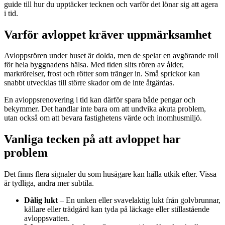
guide till hur du upptäcker tecknen och varför det lönar sig att agera
i tid.
Varför avloppet kräver uppmärksamhet
Avloppsrören under huset är dolda, men de spelar en avgörande roll
för hela byggnadens hälsa. Med tiden slits rören av ålder,
markrörelser, frost och rötter som tränger in. Små sprickor kan
snabbt utvecklas till större skador om de inte åtgärdas.
En avloppsrenovering i tid kan därför spara både pengar och
bekymmer. Det handlar inte bara om att undvika akuta problem,
utan också om att bevara fastighetens värde och inomhusmiljö.
Vanliga tecken på att avloppet har
problem
Det finns flera signaler du som husägare kan hålla utkik efter. Vissa
är tydliga, andra mer subtila.
Dålig lukt
– En unken eller svavelaktig lukt från golvbrunnar,
källare eller trädgård kan tyda på läckage eller stillastående
avloppsvatten.