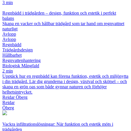
3 min
Regnbädd i trädgården – design, funktion och estetik i perfekt
balans
Skapa en vacker och hållbar trädgård som tar hand om regnvattnet
naturligt
Avlopp
Avlopp
Regnbädd
Trädgårdsdesign
Hållbarhet
Regnvattenhantering
Biologisk Mångfald
2 min
Upptäck hur en regnbädd kan förena funktion, estetik och miljönytta
i din trädgård. Lär dig grunderna i design, växtval och skötsel – och
skapa en grön oas som både gynnar naturen och förhöjer
helhetsintrycket.
Reidar Öberg
Reidar
Öberg
Vackra infiltrationslösningar: När funktion och estetik möts i
trädgården