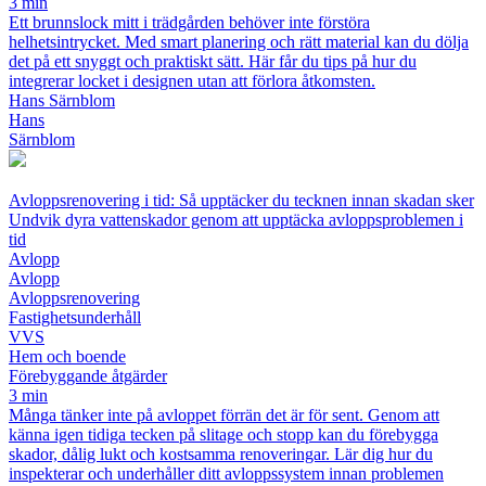
3 min
Ett brunnslock mitt i trädgården behöver inte förstöra
helhetsintrycket. Med smart planering och rätt material kan du dölja
det på ett snyggt och praktiskt sätt. Här får du tips på hur du
integrerar locket i designen utan att förlora åtkomsten.
Hans Särnblom
Hans
Särnblom
Avloppsrenovering i tid: Så upptäcker du tecknen innan skadan sker
Undvik dyra vattenskador genom att upptäcka avloppsproblemen i
tid
Avlopp
Avlopp
Avloppsrenovering
Fastighetsunderhåll
VVS
Hem och boende
Förebyggande åtgärder
3 min
Många tänker inte på avloppet förrän det är för sent. Genom att
känna igen tidiga tecken på slitage och stopp kan du förebygga
skador, dålig lukt och kostsamma renoveringar. Lär dig hur du
inspekterar och underhåller ditt avloppssystem innan problemen