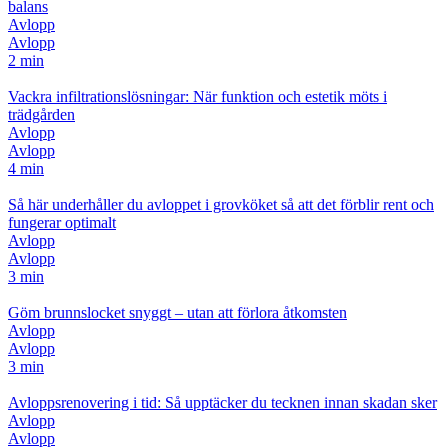
balans
Avlopp
Avlopp
2 min
Vackra infiltrationslösningar: När funktion och estetik möts i
trädgården
Avlopp
Avlopp
4 min
Så här underhåller du avloppet i grovköket så att det förblir rent och
fungerar optimalt
Avlopp
Avlopp
3 min
Göm brunnslocket snyggt – utan att förlora åtkomsten
Avlopp
Avlopp
3 min
Avloppsrenovering i tid: Så upptäcker du tecknen innan skadan sker
Avlopp
Avlopp