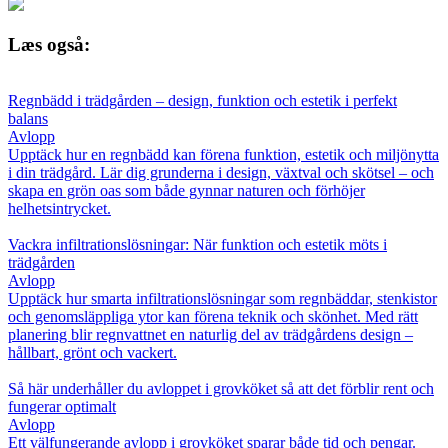
Læs også:
Regnbädd i trädgården – design, funktion och estetik i perfekt
balans
Avlopp
Upptäck hur en regnbädd kan förena funktion, estetik och miljönytta
i din trädgård. Lär dig grunderna i design, växtval och skötsel – och
skapa en grön oas som både gynnar naturen och förhöjer
helhetsintrycket.
Vackra infiltrationslösningar: När funktion och estetik möts i
trädgården
Avlopp
Upptäck hur smarta infiltrationslösningar som regnbäddar, stenkistor
och genomsläppliga ytor kan förena teknik och skönhet. Med rätt
planering blir regnvattnet en naturlig del av trädgårdens design –
hållbart, grönt och vackert.
Så här underhåller du avloppet i grovköket så att det förblir rent och
fungerar optimalt
Avlopp
Ett välfungerande avlopp i grovköket sparar både tid och pengar.