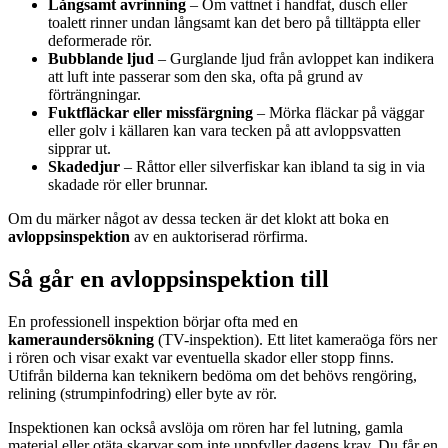
Långsamt avrinning
– Om vattnet i handfat, dusch eller
toalett rinner undan långsamt kan det bero på tilltäppta eller
deformerade rör.
Bubblande ljud
– Gurglande ljud från avloppet kan indikera
att luft inte passerar som den ska, ofta på grund av
förträngningar.
Fuktfläckar eller missfärgning
– Mörka fläckar på väggar
eller golv i källaren kan vara tecken på att avloppsvatten
sipprar ut.
Skadedjur
– Råttor eller silverfiskar kan ibland ta sig in via
skadade rör eller brunnar.
Om du märker något av dessa tecken är det klokt att boka en
avloppsinspektion
av en auktoriserad rörfirma.
Så går en avloppsinspektion till
En professionell inspektion börjar ofta med en
kameraundersökning
(TV-inspektion). Ett litet kameraöga förs ner
i rören och visar exakt var eventuella skador eller stopp finns.
Utifrån bilderna kan teknikern bedöma om det behövs rengöring,
relining (strumpinfodring) eller byte av rör.
Inspektionen kan också avslöja om rören har fel lutning, gamla
material eller otäta skarvar som inte uppfyller dagens krav. Du får en