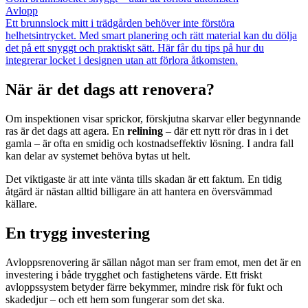
Avlopp
Ett brunnslock mitt i trädgården behöver inte förstöra
helhetsintrycket. Med smart planering och rätt material kan du dölja
det på ett snyggt och praktiskt sätt. Här får du tips på hur du
integrerar locket i designen utan att förlora åtkomsten.
När är det dags att renovera?
Om inspektionen visar sprickor, förskjutna skarvar eller begynnande
ras är det dags att agera. En
relining
– där ett nytt rör dras in i det
gamla – är ofta en smidig och kostnadseffektiv lösning. I andra fall
kan delar av systemet behöva bytas ut helt.
Det viktigaste är att inte vänta tills skadan är ett faktum. En tidig
åtgärd är nästan alltid billigare än att hantera en översvämmad
källare.
En trygg investering
Avloppsrenovering är sällan något man ser fram emot, men det är en
investering i både trygghet och fastighetens värde. Ett friskt
avloppssystem betyder färre bekymmer, mindre risk för fukt och
skadedjur – och ett hem som fungerar som det ska.