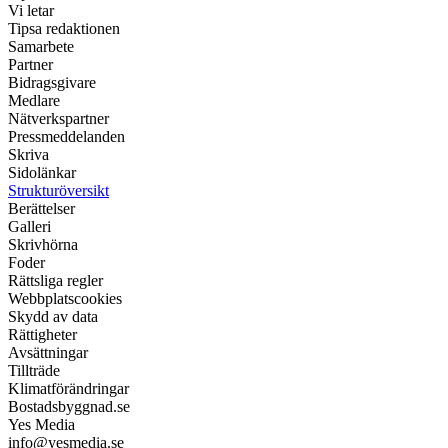
Vi letar
Tipsa redaktionen
Samarbete
Partner
Bidragsgivare
Medlare
Nätverkspartner
Pressmeddelanden
Skriva
Sidolänkar
Strukturöversikt
Berättelser
Galleri
Skrivhörna
Foder
Rättsliga regler
Webbplatscookies
Skydd av data
Rättigheter
Avsättningar
Tillträde
Klimatförändringar
Bostadsbyggnad.se
Yes Media
info@yesmedia.se