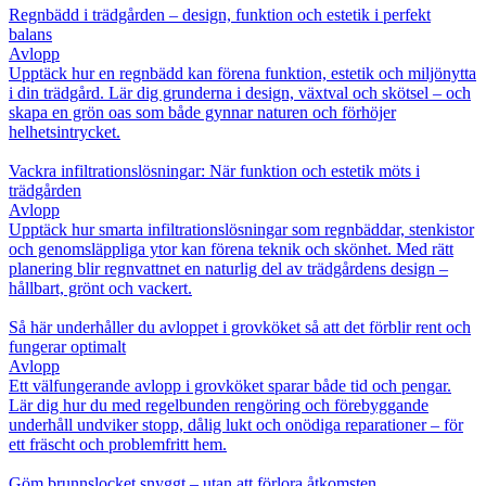
Regnbädd i trädgården – design, funktion och estetik i perfekt
balans
Avlopp
Upptäck hur en regnbädd kan förena funktion, estetik och miljönytta
i din trädgård. Lär dig grunderna i design, växtval och skötsel – och
skapa en grön oas som både gynnar naturen och förhöjer
helhetsintrycket.
Vackra infiltrationslösningar: När funktion och estetik möts i
trädgården
Avlopp
Upptäck hur smarta infiltrationslösningar som regnbäddar, stenkistor
och genomsläppliga ytor kan förena teknik och skönhet. Med rätt
planering blir regnvattnet en naturlig del av trädgårdens design –
hållbart, grönt och vackert.
Så här underhåller du avloppet i grovköket så att det förblir rent och
fungerar optimalt
Avlopp
Ett välfungerande avlopp i grovköket sparar både tid och pengar.
Lär dig hur du med regelbunden rengöring och förebyggande
underhåll undviker stopp, dålig lukt och onödiga reparationer – för
ett fräscht och problemfritt hem.
Göm brunnslocket snyggt – utan att förlora åtkomsten